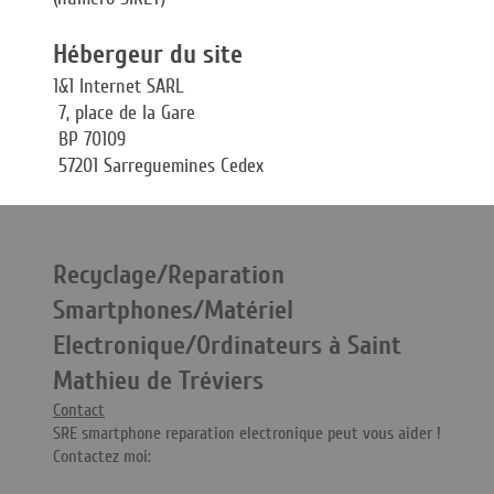
Hébergeur du site
1&1 Internet SARL
7, place de la Gare
BP 70109
57201 Sarreguemines Cedex
Recyclage/Reparation
Smartphones/Matériel
Electronique/Ordinateurs à Saint
Mathieu de Tréviers
Contact
SRE smartphone reparation electronique peut vous aider !
Contactez moi: